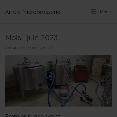
Skip
to
Artule Microbrasserie
Me
Menu
content
Mois :
juin 2023
Accueil
»
Archives pour juin 2023
Premier brassin-test