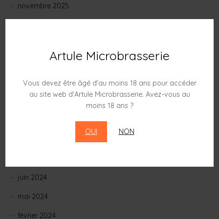
novembre 2025
septembre 2025
août 2025
Artule Microbrasserie
juillet 2025
mai 2025
Vous devez être âgé d'au moins 18 ans pour accéder
au site web d'Artule Microbrasserie. Avez-vous au
décembre 2024
moins 18 ans ?
novembre 2024
OUI
NON
octobre 2024
août 2024
juin 2024
mai 2024
février 2024