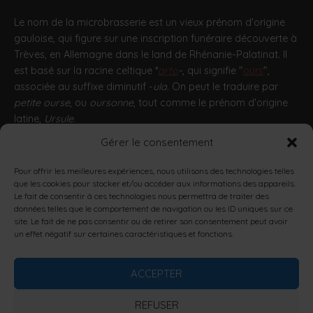
Le nom de la microbrasserie est un vieux prénom d'origine
gauloise, qui figure sur une inscription funéraire découverte à
Trèves, en Allemagne dans le land de Rhénanie-Palatinat. Il
est basé sur la racine celtique *
arto
-
, qui signifie "
ours
",
associée au suffixe diminutif -
ula
. On peut le traduire par
petite ourse
, ou
oursonne
, tout comme le prénom d'origine
latine,
Ursule
.
Gérer le consentement
http://encyclopedie.arbre-celtique.com/artula-11963.htm
Pour offrir les meilleures expériences, nous utilisons des technologies telles
que les cookies pour stocker et/ou accéder aux informations des appareils.
L’ABUS D’ALCOOL EST DANGEREUX POUR LA SANTÉ, À
Le fait de consentir à ces technologies nous permettra de traiter des
CONSOMMER AVEC MODÉRATION.
données telles que le comportement de navigation ou les ID uniques sur ce
LA CONSOMMATION D’ALCOOL EST VIVEMENT
site. Le fait de ne pas consentir ou de retirer son consentement peut avoir
un effet négatif sur certaines caractéristiques et fonctions.
DÉCONSEILLÉE AUX FEMMES ENCEINTES.
LA VENTE D'ALCOOL À DES MINEURS DE MOINS DE 18 ANS
EST INTERDITE.
ACCEPTER
EN ACCÉDANT À NOS OFFRES, VOUS DÉCLAREZ AVOIR 18
ANS RÉVOLUS.
REFUSER