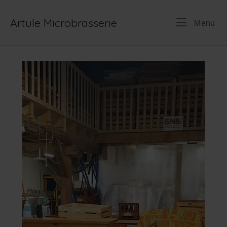
Skip
to
Artule Microbrasserie
Me
Menu
content