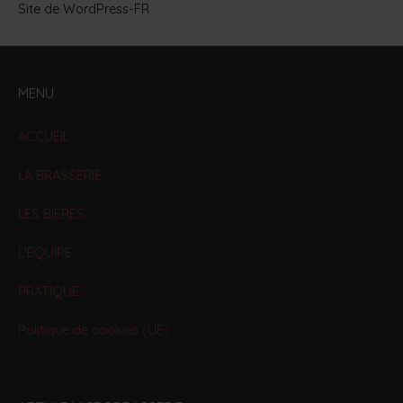
Site de WordPress-FR
MENU
ACCUEIL
LA BRASSERIE
LES BIERES
L’EQUIPE
PRATIQUE
Politique de cookies (UE)