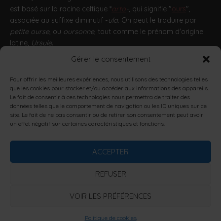
est basé sur la racine celtique *
arto
-
, qui signifie "
ours
",
associée au suffixe diminutif -
ula
. On peut le traduire par
petite ourse
, ou
oursonne
, tout comme le prénom d'origine
latine,
Ursule
.
Gérer le consentement
http://encyclopedie.arbre-celtique.com/artula-11963.htm
Pour offrir les meilleures expériences, nous utilisons des technologies telles
que les cookies pour stocker et/ou accéder aux informations des appareils.
L’ABUS D’ALCOOL EST DANGEREUX POUR LA SANTÉ, À
Le fait de consentir à ces technologies nous permettra de traiter des
CONSOMMER AVEC MODÉRATION.
données telles que le comportement de navigation ou les ID uniques sur ce
LA CONSOMMATION D’ALCOOL EST VIVEMENT
site. Le fait de ne pas consentir ou de retirer son consentement peut avoir
un effet négatif sur certaines caractéristiques et fonctions.
DÉCONSEILLÉE AUX FEMMES ENCEINTES.
LA VENTE D'ALCOOL À DES MINEURS DE MOINS DE 18 ANS
EST INTERDITE.
ACCEPTER
EN ACCÉDANT À NOS OFFRES, VOUS DÉCLAREZ AVOIR 18
ANS RÉVOLUS.
REFUSER
VOIR LES PRÉFÉRENCES
Copyright © 2026 Artule Microbrasserie
Theme by
Politique de cookies
SiteOrigin