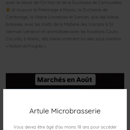
avec le retour de l’Or Noir et de la Duchesse de Cornouailles
et toujours le Pèlerinage à Mozac, la Duchesse de
Cambridge, la Vilaine Livradoise et Samain, que des bières
brassées avec les malts de la Malterie des Volcans à St
Germain Lembron et aromatisée avec les houblons Cours-
Cocotte, à Arlanc, des bières vraiment locales sous mention
« Nation et Progrès »
Artule Microbrasserie
Vous devez être âgé d'au moins 18 ans pour accéder