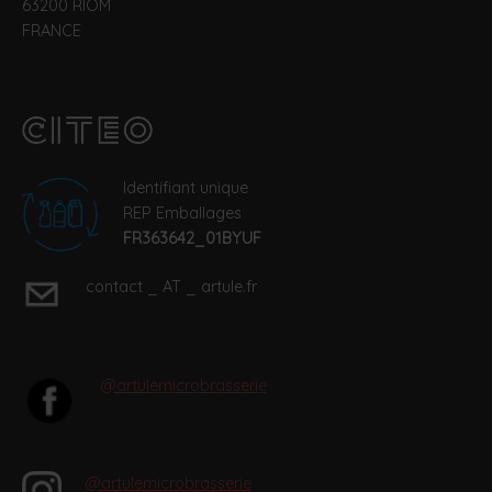
63200 RIOM
FRANCE
Identifiant unique
REP Emballages
FR363642_01BYUF
contact _ AT _ artule.fr
@artulemicrobrasserie
@artulemicrobrasserie