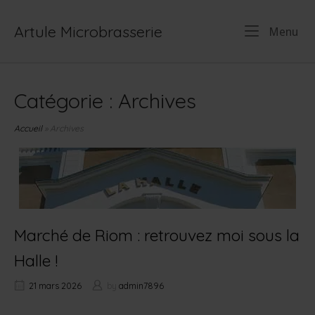
Skip
to
Artule Microbrasserie
Me
Menu
content
Catégorie :
Archives
Accueil
»
Archives
Marché de Riom : retrouvez moi sous la
Halle !
21 mars 2026
by
admin7896