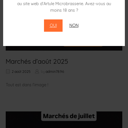
au site web d'Artule Microbrasserie. Avez-vous au
moins 18 ans ?
OUI
NON
Marchés d’août 2025
2 août 2025
by
admin7896
Tout est dans l’image !