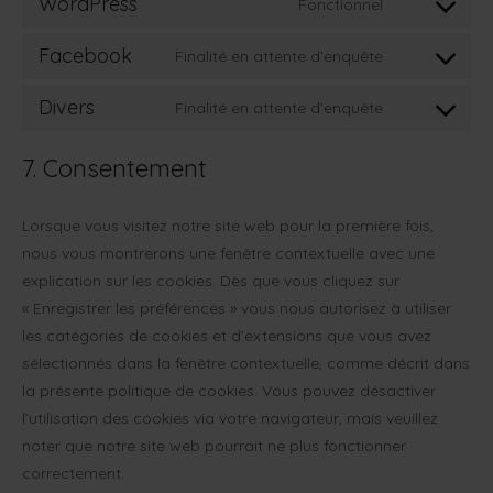
WordPress
Fonctionnel
Consent
to
Facebook
Finalité en attente d’enquête
Consent
service
to
wordpress
Divers
Finalité en attente d’enquête
Consent
service
to
facebook
7. Consentement
service
divers
Lorsque vous visitez notre site web pour la première fois,
nous vous montrerons une fenêtre contextuelle avec une
explication sur les cookies. Dès que vous cliquez sur
« Enregistrer les préférences » vous nous autorisez à utiliser
les catégories de cookies et d’extensions que vous avez
sélectionnés dans la fenêtre contextuelle, comme décrit dans
la présente politique de cookies. Vous pouvez désactiver
l’utilisation des cookies via votre navigateur, mais veuillez
noter que notre site web pourrait ne plus fonctionner
correctement.