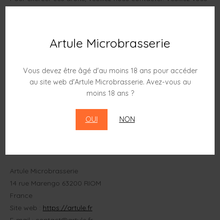
référer aux coordonnées au bas de cette politique de
cookies. Si vous avez une plainte concernant la façon dont
nous traitons vos données, nous aimerions en être informés,
Artule Microbrasserie
mais vous avez également le droit de déposer une plainte
auprès de l’autorité de contrôle (l’autorité chargée de la
Vous devez être âgé d'au moins 18 ans pour accéder
protection des données).
au site web d'Artule Microbrasserie. Avez-vous au
moins 18 ans ?
10. Coordonnées
OUI
NON
Pour des questions et/ou des commentaires sur notre
politique de cookies et cette déclaration, veuillez nous
contacter en utilisant les coordonnées suivantes :
Artule Microbrasserie
14 rue Marengo 63200 RIOM
France
Site web :
https://artule.fr