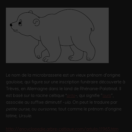
Le nom de la microbrasserie est un vieux prénom d'origine
gauloise, qui figure sur une inscription funéraire découverte à
Trèves, en Allemagne dans le land de Rhénanie-Palatinat. Il
est basé sur la racine celtique *
arto
-
, qui signifie "
ours
",
associée au suffixe diminutif -
ula
. On peut le traduire par
petite ourse
, ou
oursonne
, tout comme le prénom d'origine
latine,
Ursule
.
http://encyclopedie.arbre-celtique.com/artula-11963.htm