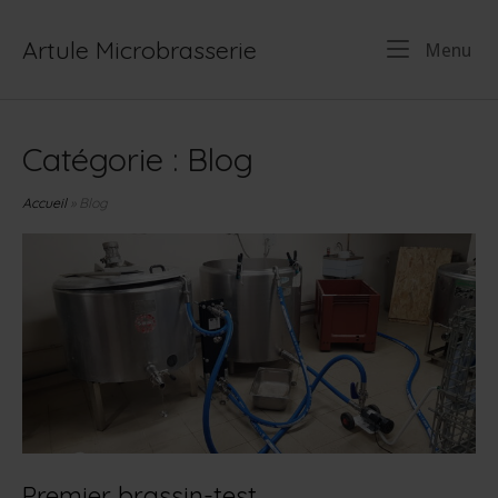
Skip
to
Artule Microbrasserie
Me
Menu
content
Catégorie :
Blog
Accueil
»
Blog
Premier brassin-test