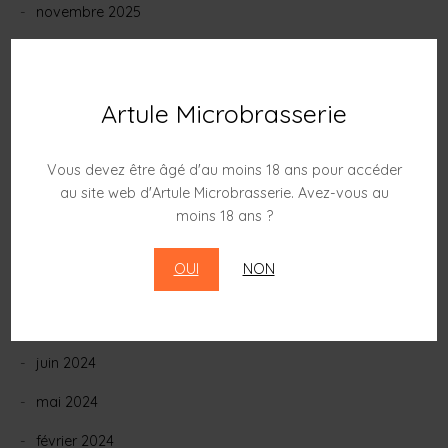
novembre 2025
septembre 2025
août 2025
Artule Microbrasserie
juillet 2025
mai 2025
Vous devez être âgé d'au moins 18 ans pour accéder
au site web d'Artule Microbrasserie. Avez-vous au
décembre 2024
moins 18 ans ?
novembre 2024
OUI
NON
octobre 2024
août 2024
juin 2024
mai 2024
février 2024