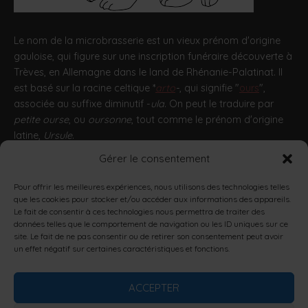
Le nom de la microbrasserie est un vieux prénom d'origine
gauloise, qui figure sur une inscription funéraire découverte à
Trèves, en Allemagne dans le land de Rhénanie-Palatinat. Il
est basé sur la racine celtique *
arto
-
, qui signifie "
ours
",
associée au suffixe diminutif -
ula
. On peut le traduire par
petite ourse
, ou
oursonne
, tout comme le prénom d'origine
latine,
Ursule
.
Gérer le consentement
http://encyclopedie.arbre-celtique.com/artula-11963.htm
Pour offrir les meilleures expériences, nous utilisons des technologies telles
que les cookies pour stocker et/ou accéder aux informations des appareils.
L’ABUS D’ALCOOL EST DANGEREUX POUR LA SANTÉ, À
Le fait de consentir à ces technologies nous permettra de traiter des
CONSOMMER AVEC MODÉRATION.
données telles que le comportement de navigation ou les ID uniques sur ce
LA CONSOMMATION D’ALCOOL EST VIVEMENT
site. Le fait de ne pas consentir ou de retirer son consentement peut avoir
un effet négatif sur certaines caractéristiques et fonctions.
DÉCONSEILLÉE AUX FEMMES ENCEINTES.
LA VENTE D'ALCOOL À DES MINEURS DE MOINS DE 18 ANS
EST INTERDITE.
ACCEPTER
EN ACCÉDANT À NOS OFFRES, VOUS DÉCLAREZ AVOIR 18