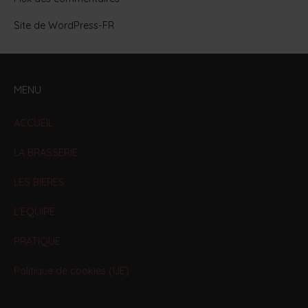
Site de WordPress-FR
MENU
ACCUEIL
LA BRASSERIE
LES BIERES
L’EQUIPE
PRATIQUE
Politique de cookies (UE)