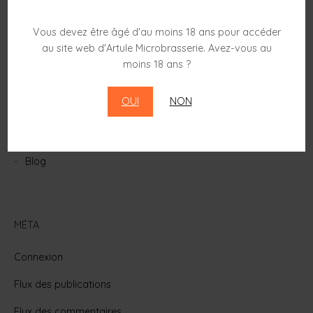
Vous devez être âgé d'au moins 18 ans pour accéder
au site web d'Artule Microbrasserie. Avez-vous au
CATÉGORIES
moins 18 ans ?
Actualités
OUI
NON
Archives
Bières
Blog
MÉTA
Connexion
Flux des publications
Flux des commentaires