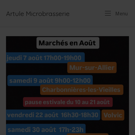
Skip
to
Artule Microbrasserie
Me
Menu
content