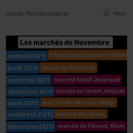
Skip
to
Artule Microbrasserie
Me
Menu
content