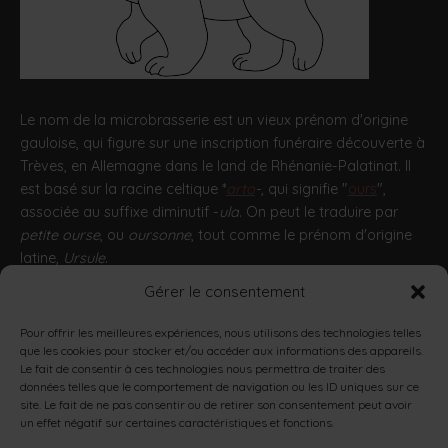
Le nom de la microbrasserie est un vieux prénom d'origine
gauloise, qui figure sur une inscription funéraire découverte à
Trèves, en Allemagne dans le land de Rhénanie-Palatinat. Il
est basé sur la racine celtique *
arto
-
, qui signifie "
ours
",
associée au suffixe diminutif -
ula
. On peut le traduire par
petite ourse
, ou
oursonne
, tout comme le prénom d'origine
latine,
Ursule
.
Gérer le consentement
http://encyclopedie.arbre-celtique.com/artula-11963.htm
Pour offrir les meilleures expériences, nous utilisons des technologies telles
que les cookies pour stocker et/ou accéder aux informations des appareils.
L’ABUS D’ALCOOL EST DANGEREUX POUR LA SANTÉ, À
Le fait de consentir à ces technologies nous permettra de traiter des
CONSOMMER AVEC MODÉRATION.
données telles que le comportement de navigation ou les ID uniques sur ce
LA CONSOMMATION D’ALCOOL EST VIVEMENT
site. Le fait de ne pas consentir ou de retirer son consentement peut avoir
un effet négatif sur certaines caractéristiques et fonctions.
DÉCONSEILLÉE AUX FEMMES ENCEINTES.