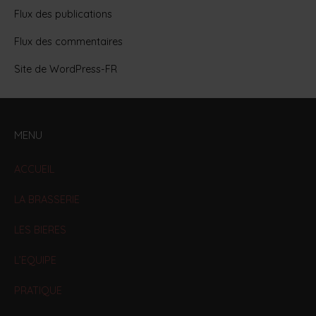
Flux des publications
Flux des commentaires
Site de WordPress-FR
MENU
ACCUEIL
LA BRASSERIE
LES BIERES
L’EQUIPE
PRATIQUE