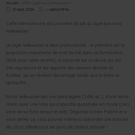
Accueil
»
Effets Spéciaux (Hefeweizen)
27 août 2024
by
admin7896
Cette bière blanche est une bière de blé du style bavarois
hefeweizen
.
Le style
hefeweizen
a deux particularités : la première est la
proportion importante de malt de blé dans sa formulation
(60% pour cette recette), la seconde est sa levure qui est
très
expressive
et qui apporte des saveurs épicées et
fruitées, qui se révèlent davantage tandis que la bière se
réchauffe …
Notre
hefeweizen
est une bière légère (3,6% alc.), d’une teinte
claire, avec une robe qui s’opacifie quand elle est froide (ceci
vient de sa forte teneur en blé). Dégustez la bien fraîche et si
vous aimez ça, vous pouvez même lui adjoindre une tranche
de citron. Idéale pour les jours de chaleur estivale !