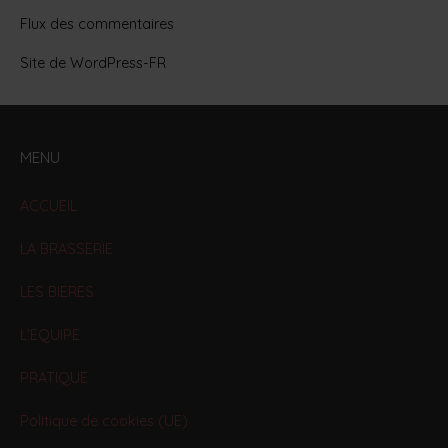
Flux des commentaires
Site de WordPress-FR
MENU
ACCUEIL
LA BRASSERIE
LES BIERES
L’EQUIPE
PRATIQUE
Politique de cookies (UE)