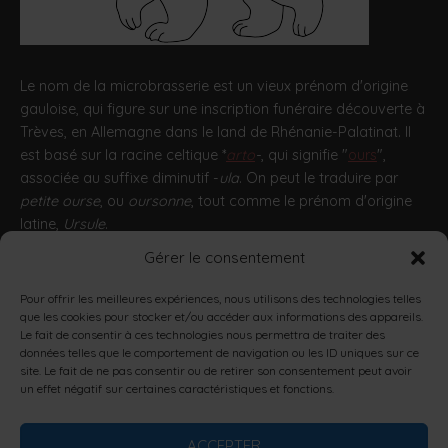
Le nom de la microbrasserie est un vieux prénom d'origine
gauloise, qui figure sur une inscription funéraire découverte à
Trèves, en Allemagne dans le land de Rhénanie-Palatinat. Il
est basé sur la racine celtique *
arto
-
, qui signifie "
ours
",
associée au suffixe diminutif -
ula
. On peut le traduire par
petite ourse
, ou
oursonne
, tout comme le prénom d'origine
latine,
Ursule
.
Gérer le consentement
http://encyclopedie.arbre-celtique.com/artula-11963.htm
Pour offrir les meilleures expériences, nous utilisons des technologies telles
que les cookies pour stocker et/ou accéder aux informations des appareils.
L’ABUS D’ALCOOL EST DANGEREUX POUR LA SANTÉ, À
Le fait de consentir à ces technologies nous permettra de traiter des
CONSOMMER AVEC MODÉRATION.
données telles que le comportement de navigation ou les ID uniques sur ce
LA CONSOMMATION D’ALCOOL EST VIVEMENT
site. Le fait de ne pas consentir ou de retirer son consentement peut avoir
un effet négatif sur certaines caractéristiques et fonctions.
DÉCONSEILLÉE AUX FEMMES ENCEINTES.
LA VENTE D'ALCOOL À DES MINEURS DE MOINS DE 18 ANS
EST INTERDITE.
ACCEPTER