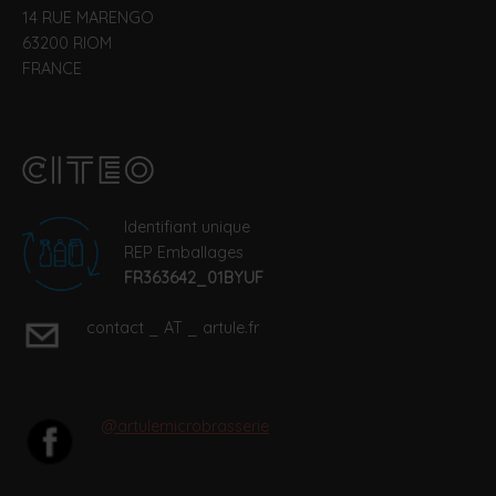
14 RUE MARENGO
63200 RIOM
FRANCE
Identifiant unique
REP Emballages
FR363642_01BYUF
contact _ AT _ artule.fr
@artulemicrobrasserie