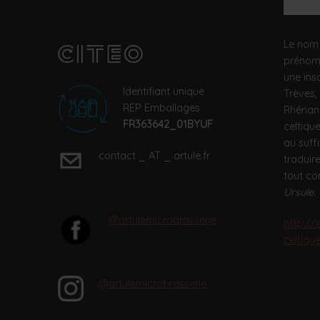
Le nom 
prénom 
une ins
Identifiant unique
Trèves,
REP Emballages
Rhénani
FR363642_01BYUF
celtique
au suffi
contact _ AT _ artule.fr
traduir
tout co
Ursule
.
@artulemicrobrasserie
http://
celtiqu
@artulemicrobrasserie