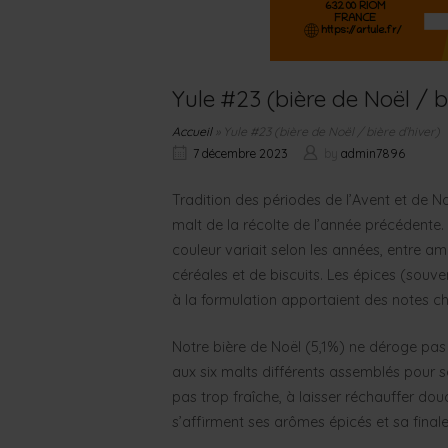
Yule #23 (bière de Noël / b
Accueil
»
Yule #23 (bière de Noël / bière d’hiver)
7 décembre 2023
by
admin7896
Tradition des périodes de l’Avent et de No
malt de la récolte de l’année précédente. 
couleur variait selon les années, entre am
céréales et de biscuits. Les épices (souv
à la formulation apportaient des notes c
Notre bière de Noël (5,1%) ne déroge pas 
aux six malts différents assemblés pour sa
pas trop fraîche, à laisser réchauffer d
s’affirment ses arômes épicés et sa finale