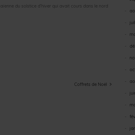
aïenne du solstice d’hiver qui avait cours dans le nord
ao
jui
ma
dé
no
oc
ao
Coffrets de Noël
ju
ma
fé
ja