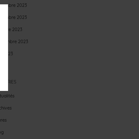
cembre 2023
vembre 2023
tobre 2023
ptembre 2023
in 2023
ÉGORIES
tualités
chives
ères
og