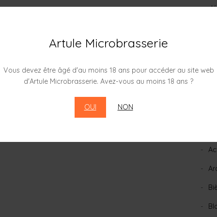
dé
no
Artule Microbrasserie
oc
se
Vous devez être âgé d'au moins 18 ans pour accéder au site web
d'Artule Microbrasserie. Avez-vous au moins 18 ans ?
ju
OUI
NON
CAT
Ac
Ar
Bi
Bl