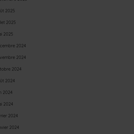
ût 2025
llet 2025
i 2025
cembre 2024
vembre 2024
tobre 2024
ût 2024
in 2024
i 2024
vrier 2024
nvier 2024