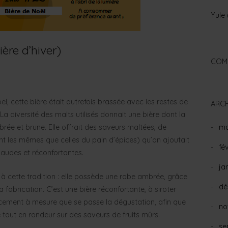
Yule 
ière d’hiver)
COM
ël, cette bière était autrefois brassée avec les restes de
ARCH
La diversité des malts utilisés donnait une bière dont la
ma
brée et brune. Elle offrait des saveurs maltées, de
ent les mêmes que celles du pain d’épices) qu’on ajoutait
fé
haudes et réconfortantes.
ja
à cette tradition : elle possède une robe ambrée, grâce
dé
 fabrication. C’est une bière réconfortante, à siroter
oucement à mesure que se passe la dégustation, afin que
no
 tout en rondeur sur des saveurs de fruits mûrs.
se