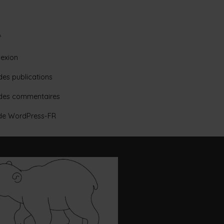
A
exion
des publications
 des commentaires
 de WordPress-FR