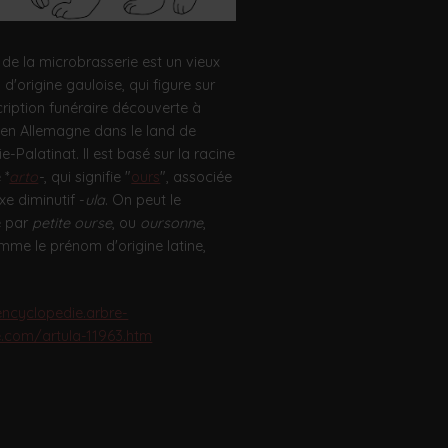
de la microbrasserie est un vieux
d'origine gauloise, qui figure sur
cription funéraire découverte à
 en Allemagne dans le land de
e-Palatinat. Il est basé sur la racine
 *
arto
-
, qui signifie "
ours
", associée
xe diminutif -
ula
. On peut le
e par
petite ourse
, ou
oursonne
,
mme le prénom d'origine latine,
encyclopedie.arbre-
e.com/artula-11963.htm